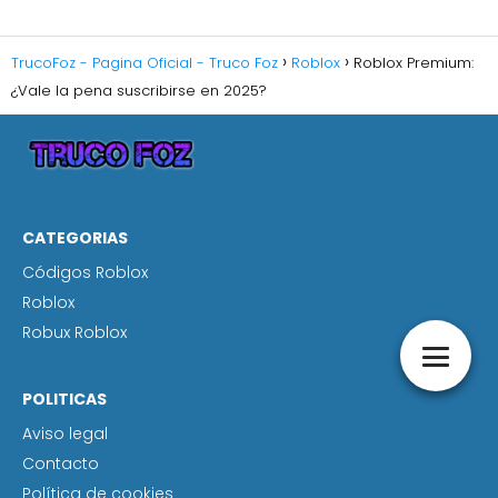
TrucoFoz - Pagina Oficial - Truco Foz
Roblox
Roblox Premium:
¿Vale la pena suscribirse en 2025?
CATEGORIAS
Códigos Roblox
Roblox
Robux Roblox
POLITICAS
Aviso legal
Contacto
Política de cookies